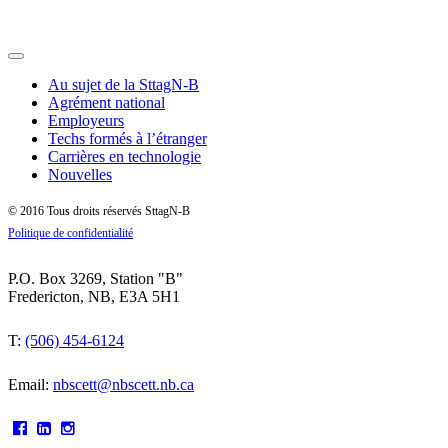
Toggle
SttagN-B
navigation
Au sujet de la SttagN-B
Agrément national
Employeurs
Techs formés à l’étranger
Carrières en technologie
Nouvelles
© 2016 Tous droits réservés SttagN-B
Politique de confidentialité
P.O. Box 3269, Station "B"
Fredericton, NB, E3A 5H1
T:
(506) 454-6124
Email:
nbscett@nbscett.nb.ca