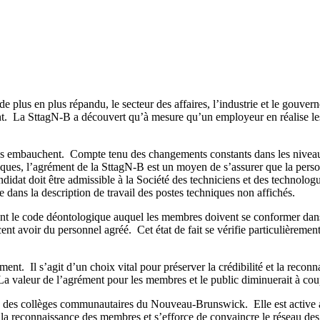
plus en plus répandu, le secteur des affaires, l’industrie et le gouvern
nt. La SttagN-B a découvert qu’à mesure qu’un employeur en réalise les 
ils embauchent. Compte tenu des changements constants dans les niveaux
chniques, l’agrément de la SttagN-B est un moyen de s’assurer que la p
didat doit être admissible à la Société des techniciens et des technol
 dans la description de travail des postes techniques non affichés.
nt le code déontologique auquel les membres doivent se conformer dans l
nt avoir du personnel agréé. Cet état de fait se vérifie particulièremen
nt. Il s’agit d’un choix vital pour préserver la crédibilité et la recon
a valeur de l’agrément pour les membres et le public diminuerait à cou
eau des collèges communautaires du Nouveau-Brunswick. Elle est active 
à la reconnaissance des membres et s’efforce de convaincre le réseau de